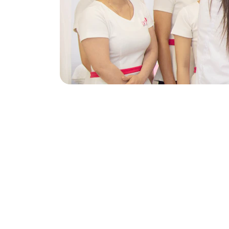
Conexão
Empoderando mulheres para inspirar 
conquistas juntas.