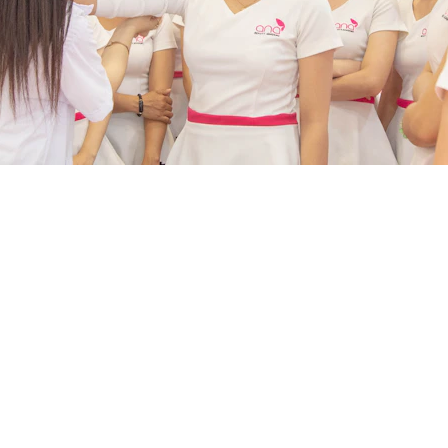
EVENTOS
+55 11 91234-5678
contato@mulherespode
mais.com