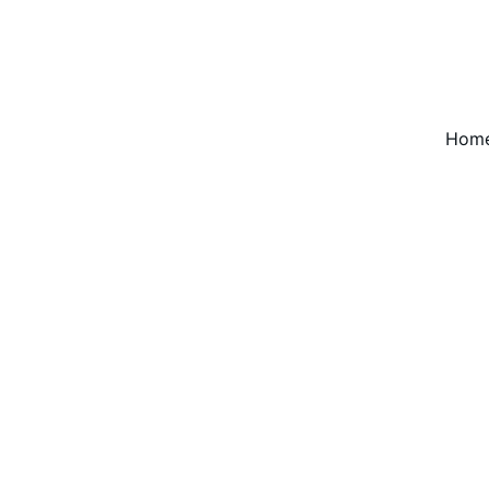
Hom
★★★★★
to Mulheres Podem Mais transformou minha vida